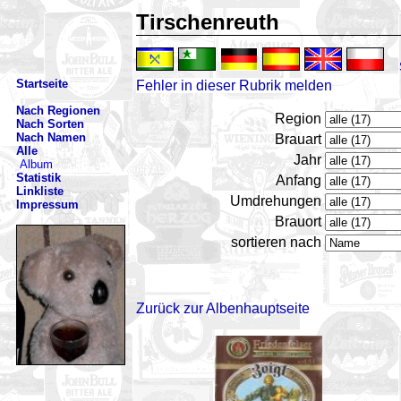
Tirschenreuth
Startseite
Fehler in dieser Rubrik melden
Nach Regionen
Region
Nach Sorten
Nach Namen
Brauart
Alle
Jahr
Album
Statistik
Anfang
Linkliste
Umdrehungen
Impressum
Brauort
sortieren nach
Zurück zur Albenhauptseite