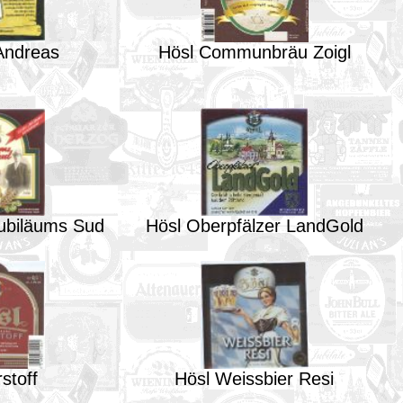
Andreas
Hösl Communbräu Zoigl
Jubiläums Sud
Hösl Oberpfälzer LandGold
stoff
Hösl Weissbier Resi