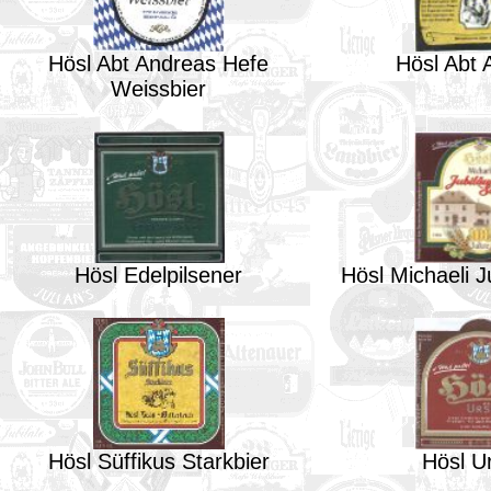
Hösl Abt Andreas Hefe
Hösl Abt 
Weissbier
Hösl Edelpilsener
Hösl Michaeli 
Hösl Süffikus Starkbier
Hösl Ur