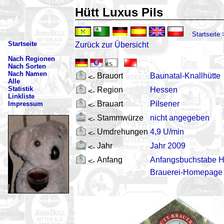
Hütt Luxus Pils
Startseite
Startseite
Zurück zur Übersicht
Nach Regionen
Nach Sorten
Nach Namen
Brauort
Baunatal-Knallhütte
<-
Alle
Statistik
Region
Hessen
<-
Linkliste
Brauart
Pilsener
Impressum
<-
Stammwürze
nicht angegeben
<-
Umdrehungen
4,9 U/min
<-
Jahr
Jahr 2009
<-
Anfang
Anfangsbuchstabe 
<-
Brauerei-Homepage