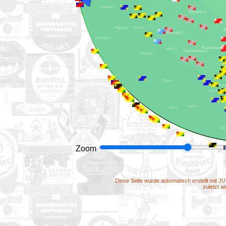
Rouen 1
Koblenz 1
Paris 1
Reims 1
Luxemburg 1
Le Mans 1
Metz 1
Saarbrücken 1
Troyes 1
Dijon 1
Basel 1
Bern 1
Genf 1
Lyon 1
Zoom
Diese Seite wurde automatisch erstellt mit J
zuletzt 