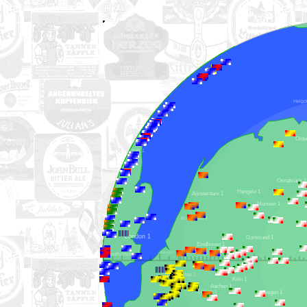
York 1
Osnabrück
Hengelo 1
Amsterdam 1
Münster 1
Rotterdam 1
London 1
Dortmund 1
Eindhoven 1
Ostende 1
Southampton 1
Brüssel 1
Köln 1
Lille 1
Aachen 1
Lüttich 1
Siegen 1