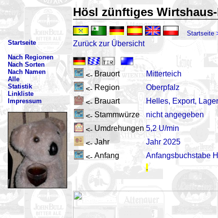
Hösl zünftiges Wirtshaus-
Startseite
Startseite
Zurück zur Übersicht
Nach Regionen
Nach Sorten
Nach Namen
Brauort
Mitterteich
<-
Alle
Statistik
Region
Oberpfalz
<-
Linkliste
Brauart
Helles, Export, Lage
Impressum
<-
Stammwürze
nicht angegeben
<-
Umdrehungen
5,2 U/min
<-
Jahr
Jahr 2025
<-
Anfang
Anfangsbuchstabe 
<-
.