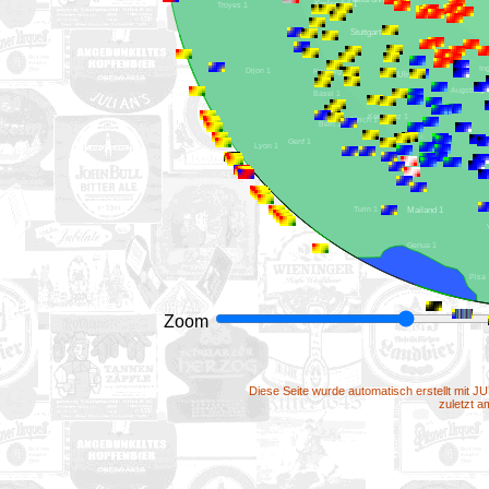
Karlsruhe 1
Troyes 1
Stuttgart 1
Dijon 1
Freiburg 1
Ulm 1
Augsb
Basel 1
Konstanz 1
Zürich 1
Bern 1
Bregenz 1
Genf 1
Lyon 1
Turin 1
Mailand 1
Genua 1
P
Zoom
Diese Seite wurde automatisch erstellt mit J
zuletzt 