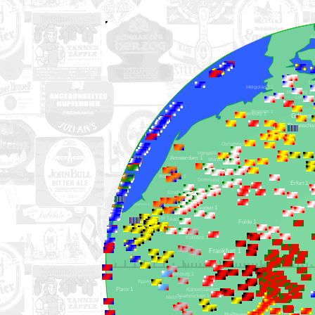
Helgoland 1
Hamburg 1
Bremen 1
Oldenburg 1
Gi
Hannover 1
Osnabrück 1
Hengelo 1
Amsterdam 1
Münster 1
Rotterdam 1
Dortmund 1
Erfurt 1
Eindhoven 1
Ostende 1
Siegen 1
Köln 1
Brüssel 1
Aachen 1
Fulda 1
Lille 1
Lüttich 1
Koblenz 1
Frankfurt 1
Luxemburg 1
Würzburg 1
Reims 1
Paris 1
Kaiserslautern 1
Saarbrücken 1
Metz 1
Nürnberg 1
Heilbronn 1