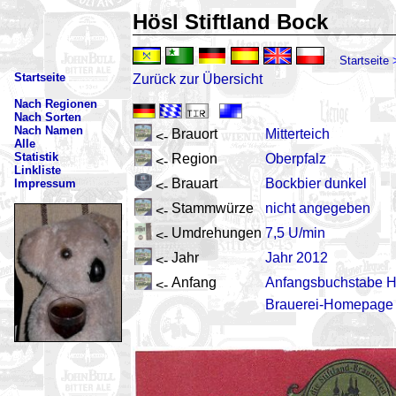
Hösl Stiftland Bock
Startseite
Startseite
Zurück zur Übersicht
Nach Regionen
Nach Sorten
Nach Namen
Brauort
Mitterteich
<-
Alle
Statistik
Region
Oberpfalz
<-
Linkliste
Brauart
Bockbier dunkel
Impressum
<-
Stammwürze
nicht angegeben
<-
Umdrehungen
7,5 U/min
<-
Jahr
Jahr 2012
<-
Anfang
Anfangsbuchstabe 
<-
Brauerei-Homepage