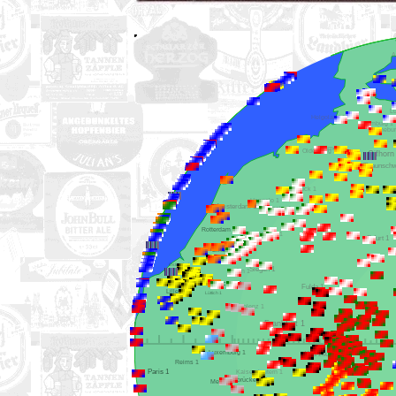
Helgoland 1
Hamburg 1
Bremen 1
Oldenburg 1
Hannover 1
Osnabrück 1
Hengelo 1
Amsterdam 1
Münster 1
Rotterdam 1
Dortmund 1
Erfurt 1
Eindhoven 1
Ostende 1
Siegen 1
Köln 1
Brüssel 1
Aachen 1
Fulda 1
Lille 1
Lüttich 1
Koblenz 1
Frankfurt 1
Luxemburg 1
Würzburg 1
Reims 1
Paris 1
Kaiserslautern 1
Saarbrücken 1
Metz 1