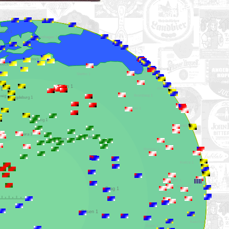
Aarhus 1
Kopenhagen 1
Rostock 1
Lübeck 1
Königsberg 1
Danzig 1
Stettin 1
Lüneburg 1
Berlin 1
Gifhorn 1
Allenstein 1
Braunschweig 1
Bromberg 1
Magdeburg 1
Posen 1
Leipzig 1
Warschau 1
Gera 1
Dresden 1
Chemnitz 1
Breslau 1
Kielce 1
Gleiwitz 1
Krakau 1
Prag 1
Troppau 1
Pilsen 1
Kaschau 1
Brünn 1