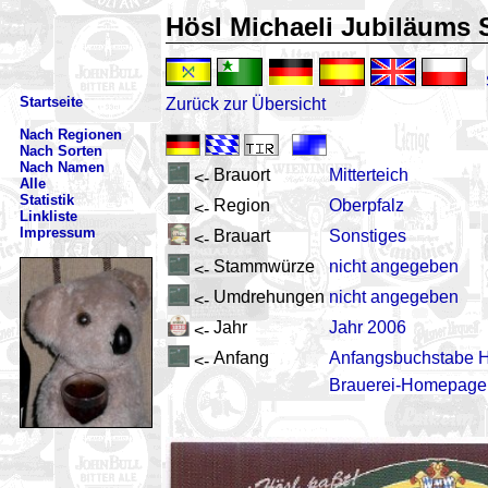
Hösl Michaeli Jubiläums 
Startseite
Zurück zur Übersicht
Nach Regionen
Nach Sorten
Nach Namen
Brauort
Mitterteich
<-
Alle
Statistik
Region
Oberpfalz
<-
Linkliste
Impressum
Brauart
Sonstiges
<-
Stammwürze
nicht angegeben
<-
Umdrehungen
nicht angegeben
<-
Jahr
Jahr 2006
<-
Anfang
Anfangsbuchstabe 
<-
Brauerei-Homepage