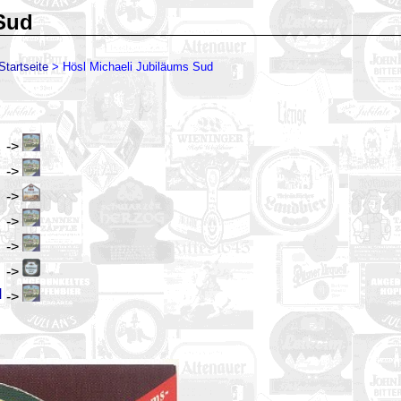
Sud
Startseite
>
Hösl Michaeli Jubiläums Sud
->
->
->
->
->
->
H
->