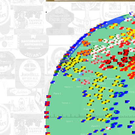
Helgoland 1
Bremen 1
Oldenburg 1
Osnabrück 1
Hengelo 1
Münster 1
Amsterdam 1
Dortmund 1
Rotterdam 1
Fulda 1
Eindhoven 1
Siegen 1
Köln 1
Aachen 1
Frankfurt 1
Koblenz 1
Brüssel 1
Würzburg 1
Lüttich 1
Lille 1
Kaiserslautern 1
Luxemburg 1
Heilbronn 1
Saarbrücken 1
Karlsruhe 1
Metz 1
Reims 1
Stuttgart 1
A
Paris 1
Ulm 1
Troyes 1
Freiburg 1
Konstanz 1
Basel 1
Dijon 1
Bregenz 1
Zürich 1
Bern 1