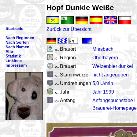
Hopf Dunkle Weiße
Startseite
Zurück zur Übersicht
Nach Regionen
Nach Sorten
Nach Namen
Brauort
Miesbach
<-
Alle
Statistik
Region
Oberbayern
<-
Linkliste
Impressum
Brauart
Weizenbier dunkel
<-
Stammwürze
nicht angegeben
<-
Umdrehungen
5,0 U/min
<-
Jahr
Jahr 1999
<-
Anfang
Anfangsbuchstabe 
<-
Brauerei-Homepage