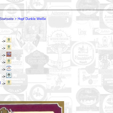
Startseite
>
Hopf Dunkle Weiße
->
->
->
->
->
->
H
->