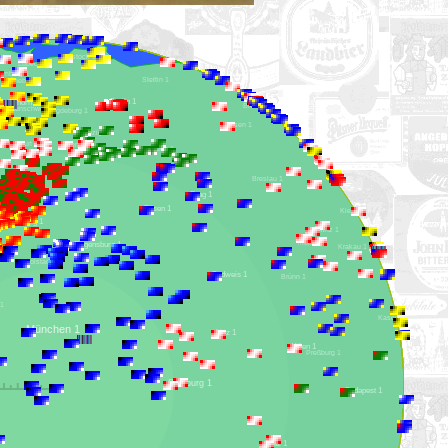
Rostock 1
Lübeck 1
Hamburg 1
Stettin 1
Lüneburg 1
Berlin 1
Gifhorn 1
Bromberg 1
Hannover 1
Braunschweig 1
Magdeburg 1
Posen 1
Leipzig 1
Erfurt 1
Gera 1
Dresden 1
Chemnitz 1
Breslau 1
Prag 1
Pilsen 1
Kielce 1
Nürnberg 1
Gleiwitz 1
Regensburg 1
Troppau 1
Krakau 1
Ingolstadt 1
Budweis 1
Brünn 1
ugsburg 1
Kaschau 1
München 1
Linz 1
Wien 1
Preßburg 1
Salzburg 1
Budapest 1
Graz 1