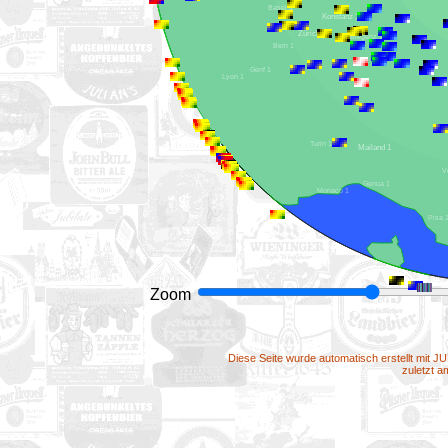
Basel 1
Konstanz 1
Zürich 1
Bregenz 1
Bern 1
Genf 1
Lyon 1
Turin 1
Mailand 1
Genua 1
Monaco 1
Pisa
Zoom
Diese Seite wurde automatisch erstellt mit J
zuletzt 