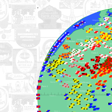
Helgoland 1
Bremen 1
Oldenburg 1
Hannover 1
Osnabrück 1
Hengelo 1
Münster 1
Amsterdam 1
Dortmund 1
Rotterdam 1
Eindhoven 1
Fulda 1
Siegen 1
Köln 1
Ostende 1
Aachen 1
Brüssel 1
Koblenz 1
Lüttich 1
Frankfurt 1
Lille 1
Würzburg 1
Luxemburg 1
Kaiserslautern 1
Saarbrücken 1
Reims 1
Heilbronn 1
Metz 1
Karlsruhe 1
Paris 1
Stuttgart 1
Troyes 1
Ulm 1
Freiburg 1
Dijon 1