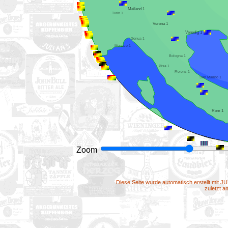
Mailand 1
Turin 1
Verona 1
Venedig 1
Genua 1
Monaco 1
Bologna 1
Pisa 1
Florenz 1
San Marino 1
Rom 1
Zoom
Diese Seite wurde automatisch erstellt mit J
zuletzt 