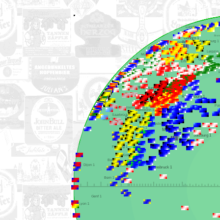
Lüneburg 1
Gifhorn 1
Magdeburg 1
Braunschweig 1
Hannover 1
Osnabrück 1
Le
Münster 1
Gera 1
Erfurt 1
Dortmund 1
Siegen 1
Fulda 1
Köln 1
Aachen 1
Koblenz 1
Frankfurt 1
Würzburg 1
Nürnberg 1
Regensburg 1
Ansbach 1
Luxemburg 1
Kaiserslautern 1
Ingolstadt 1
Heilbronn 1
Saarbrücken 1
Karlsruhe 1
Metz 1
Stuttgart 1
Augsburg 1
Ulm 1
Tübingen 1
München 1
Salzburg 1
Freiburg 1
Konstanz 1
Basel 1
Bregenz 1
Dijon 1
Zürich 1
Innsbruck 1
Bern 1
Genf 1
Lyon 1