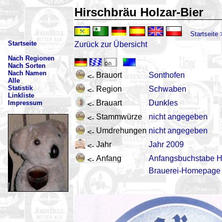
Hirschbräu Holzar-Bier
Startseite
Startseite
Zurück zur Übersicht
Nach Regionen
Nach Sorten
Nach Namen
Brauort
Sonthofen
<-
Alle
Statistik
Region
Schwaben
<-
Linkliste
Brauart
Dunkles
Impressum
<-
Stammwürze
nicht angegeben
<-
Umdrehungen
nicht angegeben
<-
Jahr
Jahr 2009
<-
Anfang
Anfangsbuchstabe 
<-
Brauerei-Homepage