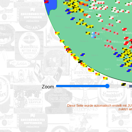
Lille 1
Brüssel 1
Köln 1
Aachen 1
Lüttich 1
Siegen 1
Rouen 1
Koblenz 1
Paris 1
Reims 1
Luxemburg 1
Metz 1
Saarbrücken 1
Troyes 1
Kaiserslautern 1
Dijon 1
Freiburg 1
Basel 1
Bern 1
Genf 1
Zoom
Diese Seite wurde automatisch erstellt mit J
zuletzt 