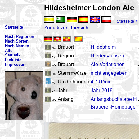
Hildesheimer London Ale
Startseite
>
Startseite
Zurück zur Übersicht
Nach Regionen
Nach Sorten
Nach Namen
Brauort
Hildesheim
<-
Alle
Statistik
Region
Niedersachsen
<-
Linkliste
Brauart
Ale-Variationen
Impressum
<-
Stammwürze
nicht angegeben
<-
Umdrehungen
4,7 U/min
<-
Jahr
Jahr 2018
<-
Anfang
Anfangsbuchstabe H
<-
Brauerei-Homepage