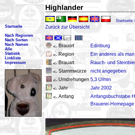
Highlander
Startseite
Startseite
Zurück zur Übersicht
Nach Regionen
Nach Sorten
Nach Namen
Brauort
Edinburg
<-
Alle
Statistik
Region
Ein anderes als man
<-
Linkliste
Brauart
Rauch- und Steinbie
Impressum
<-
Stammwürze
nicht angegeben
<-
Umdrehungen
5,3 U/min
<-
Jahr
Jahr 2002
<-
Anfang
Anfangsbuchstabe 
<-
Brauerei-Homepage