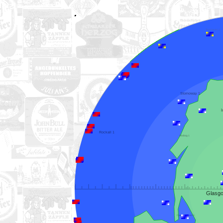
Torshaven 1
Stornoway 1
Rockall 1
Mallaig 1
Campbeltown 1