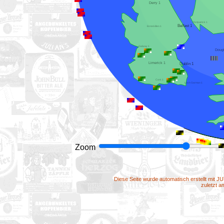
Derry 1
Portpatrick 1
Belfast 1
Enniskillen 1
Galway 1
Limerick 1
Dublin 1
Cork 1
Loch Garman 1
Zoom
Diese Seite wurde automatisch erstellt mit J
zuletzt 