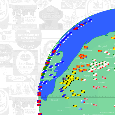
Hengelo 1
Amsterdam 1
Dortmund 1
Rotterdam 1
Eindhoven 1
Si
Köln 1
London 1
Ostende 1
Aachen 1
Brüssel 1
Southampton 1
Lüttich 1
Lille 1
Koblenz 1
Rouen 1
Luxemburg 1
Reims 1
Paris 1
Kaiserslautern 1
Saarbrücken 1