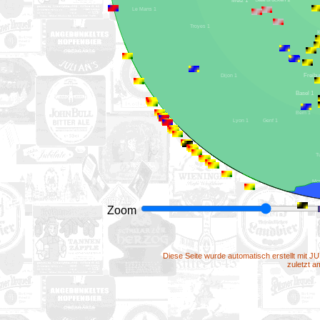
Metz 1
Le Mans 1
Troyes 1
Dijon 1
Basel 1
Bern 1
Genf 1
Lyon 1
Zoom
Diese Seite wurde automatisch erstellt mit J
zuletzt 