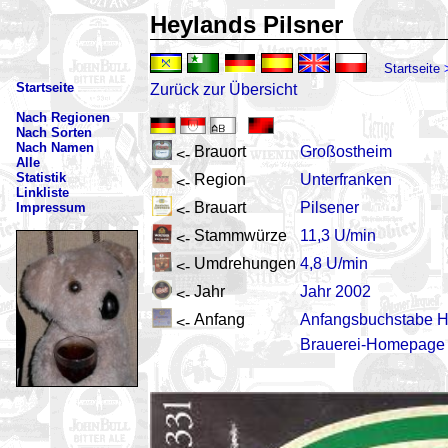
Heylands Pilsner
Startseite
Startseite
Zurück zur Übersicht
Nach Regionen
Nach Sorten
Nach Namen
Brauort
Großostheim
<-
Alle
Statistik
Region
Unterfranken
<-
Linkliste
Brauart
Pilsener
Impressum
<-
Stammwürze
11,3 U/min
<-
Umdrehungen
4,8 U/min
<-
Jahr
Jahr 2002
<-
Anfang
Anfangsbuchstabe 
<-
Brauerei-Homepage