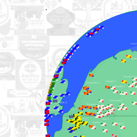
Osnabrück 
Hengelo 1
Amsterdam 1
Münster 1
Rotterdam 1
Dortmund 1
London 1
Eindhoven 1
Ostende 1
Southampton 1
Brüssel 1
Köln 1
Lille 1
Aachen 1
Siegen 1
Lüttich 1