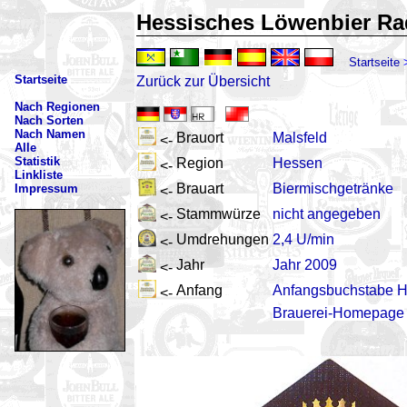
Hessisches Löwenbier Ra
Startseite
Startseite
Zurück zur Übersicht
Nach Regionen
Nach Sorten
Nach Namen
Brauort
Malsfeld
<-
Alle
Statistik
Region
Hessen
<-
Linkliste
Brauart
Biermischgetränke
Impressum
<-
Stammwürze
nicht angegeben
<-
Umdrehungen
2,4 U/min
<-
Jahr
Jahr 2009
<-
Anfang
Anfangsbuchstabe 
<-
Brauerei-Homepage