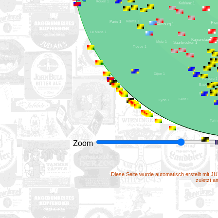
Rouen 1
Koblenz 1
Reims 1
Paris 1
Luxemburg 1
Le Mans 1
Kaiserslauter
Metz 1
Saarbrücken 1
Troyes 1
Dijon 1
Freiburg 1
Basel 1
Bern 1
Genf 1
Lyon 1
Zoom
Diese Seite wurde automatisch erstellt mit J
zuletzt 