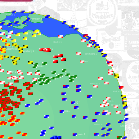
Aarhus 1
Kopenhagen 1
Rostock 1
Lübeck 1
Hamburg 1
Danzig 1
Lüneburg 1
Stettin 1
Gifhorn 1
Berlin 1
Braunschweig 1
Hannover 1
Magdeburg 1
Bromberg 1
Posen 1
Leipzig 1
Warschau 1
Erfurt 1
Gera 1
Dresden 1
Chemnitz 1
Breslau 1
Kielce 1
Gleiwitz 1
Prag 1
Krakau 1
Troppau 1
Pilsen 1
Nürnberg 1
Brünn 1
Kaschau 1
Budweis 1