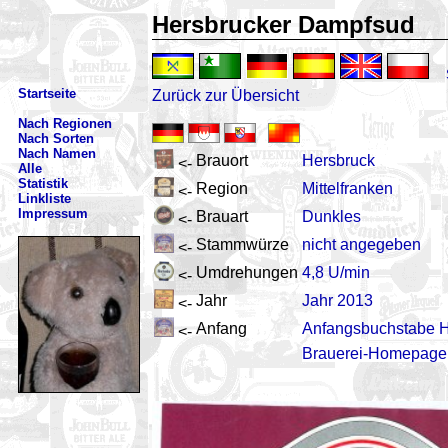
Hersbrucker Dampfsud
Startseite
Zurück zur Übersicht
Nach Regionen
Nach Sorten
Nach Namen
Brauort
Hersbruck
<-
Alle
Statistik
Region
Mittelfranken
<-
Linkliste
Impressum
Brauart
Dunkles
<-
Stammwürze
nicht angegeben
<-
Umdrehungen
4,8 U/min
<-
Jahr
Jahr 2013
<-
Anfang
Anfangsbuchstabe 
<-
Brauerei-Homepage