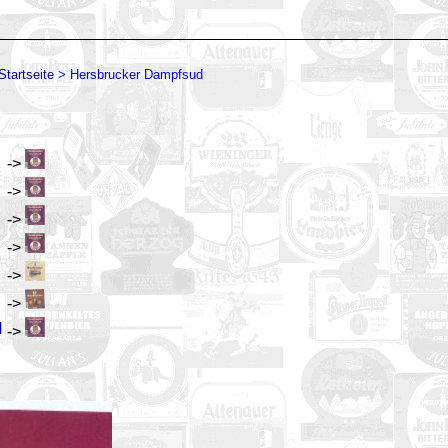
Startseite
>
Hersbrucker Dampfsud
->
->
->
->
->
->
H
->