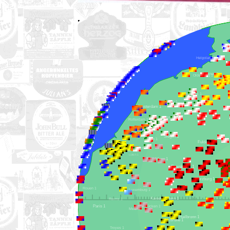
Helgoland 1
Bremen 1
Oldenburg 1
Osnabrück 1
Hengelo 1
Münster 1
Amsterdam 1
Dortmund 1
Rotterdam 1
Eindhoven 1
Siegen 1
Köln 1
Fulda 1
Ostende 1
Aachen 1
Brüssel 1
Lüttich 1
Lille 1
Koblenz 1
Frankfurt 1
Würzburg 1
Rouen 1
Luxemburg 1
Kaiserslautern 1
Reims 1
Paris 1
Saarbrücken 1
Metz 1
Heilbronn 1
Karlsruhe 1
Troyes 1