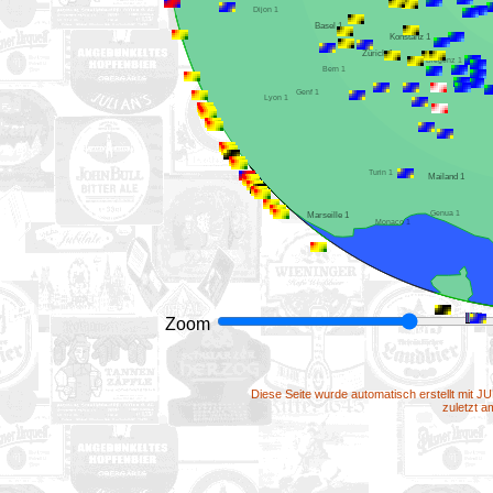
Dijon 1
Basel 1
Konstanz 1
Zürich 1
Bregenz 1
Bern 1
Genf 1
Lyon 1
Turin 1
Mailand 1
Genua 1
Marseille 1
Monaco 1
Zoom
Diese Seite wurde automatisch erstellt mit J
zuletzt 