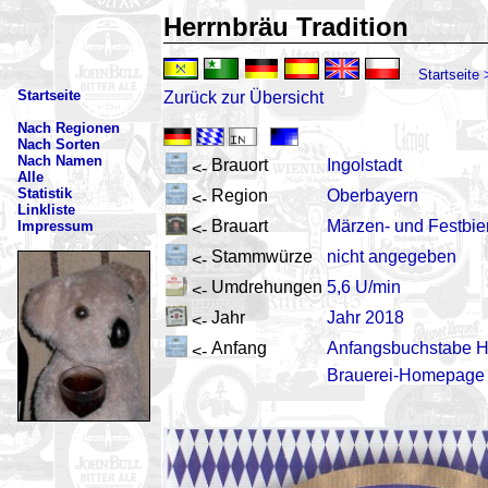
Herrnbräu Tradition
Startseite
Startseite
Zurück zur Übersicht
Nach Regionen
Nach Sorten
Nach Namen
Brauort
Ingolstadt
<-
Alle
Statistik
Region
Oberbayern
<-
Linkliste
Brauart
Märzen- und Festbie
Impressum
<-
Stammwürze
nicht angegeben
<-
Umdrehungen
5,6 U/min
<-
Jahr
Jahr 2018
<-
Anfang
Anfangsbuchstabe 
<-
Brauerei-Homepage