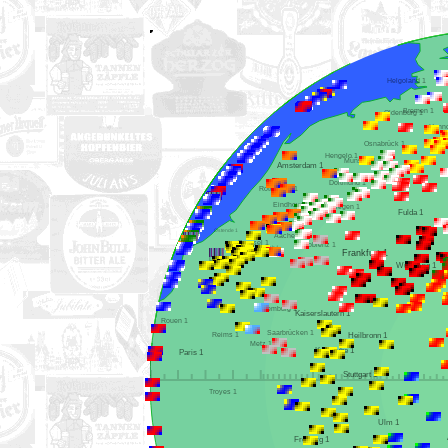
Helgoland 1
Bremen 1
Oldenburg 1
Osnabrück 1
Hengelo 1
Münster 1
Amsterdam 1
Dortmund 1
Rotterdam 1
Eindhoven 1
Siegen 1
Fulda 1
Köln 1
Ostende 1
Aachen 1
Brüssel 1
Koblenz 1
Lüttich 1
Frankfurt 1
Lille 1
Würzburg 1
Luxemburg 1
Kaiserslautern 1
Rouen 1
Saarbrücken 1
Reims 1
Heilbronn 1
Metz 1
Karlsruhe 1
Paris 1
Stuttgart 1
Troyes 1
Ulm 1
Freiburg 1