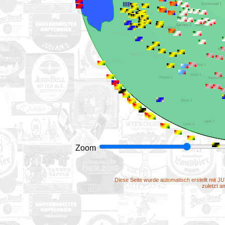
Dortmund 1
Lille 1
Brüssel 1
Köln 1
Aachen 1
Lüttich 1
Rouen 1
Paris 1
Reims 1
Le Mans 1
Luxemburg 1
Metz 1
Troyes 1
Dijon 1
Genf 1
Lyon 1
Zoom
Diese Seite wurde automatisch erstellt mit J
zuletzt 