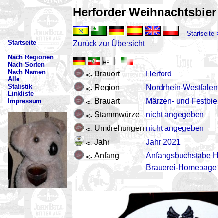
Herforder Weihnachtsbier
Startseite
Startseite
Zurück zur Übersicht
Nach Regionen
Nach Sorten
Nach Namen
Brauort
Herford
<-
Alle
Statistik
Region
Nordrhein-Westfalen
<-
Linkliste
Brauart
Märzen- und Festbie
Impressum
<-
Stammwürze
nicht angegeben
<-
Umdrehungen
nicht angegeben
<-
Jahr
Jahr 2021
<-
Anfang
Anfangsbuchstabe 
<-
Brauerei-Homepage