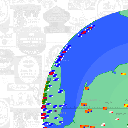
Newcastle 1
York 1
Birmingham 1
Amsterdam 1
Hengelo 1
Rotterdam 1
London 1
Münster 
Southampton 1
Ostende 1
Eindhoven 1