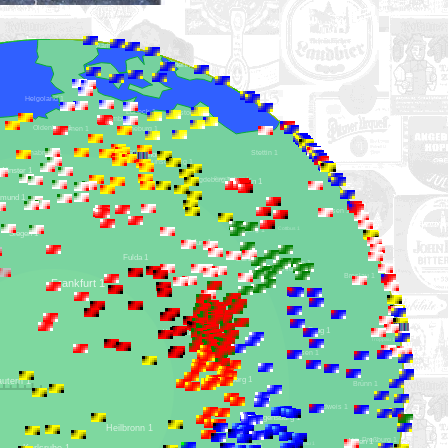
Aarhus 1
Kopenhagen 1
Helgoland 1
Lübeck 1
Rostock 1
Hamburg 1
Oldenburg 1
Bremen 1
Lüneburg 1
Hannover 1
Stettin 1
Osnabrück 1
Gifhorn 1
Braunschweig 1
Münster 1
Brandenburg 1
Magdeburg 1
Berlin 1
Bromberg 1
Dortmund 1
Posen 1
Cottbus 1
Leipzig 1
Siegen 1
Erfurt 1
Fulda 1
Gera 1
Dresden 1
Chemnitz 1
oblenz 1
Breslau 1
Frankfurt 1
Gleiwitz 1
Prag 1
Würzburg 1
Troppau 1
Pilsen 1
Nürnberg 1
Kaiserslautern 1
Brünn 1
Budweis 1
Regensburg 1
Heilbronn 1
Preßburg 1
Wien 1
Passau 1
Ingolstadt 1
Karlsruhe 1