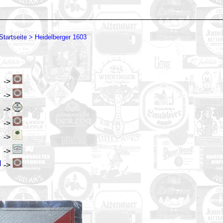
Startseite
>
Heidelberger 1603
->
->
->
->
->
->
H
->