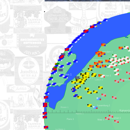
Hengelo 1
Amsterdam 1
Rotterdam 1
Eindhoven 1
Köln 1
London 1
Aachen 1
Ostende 1
Brüssel 1
K
Lüttich 1
Southampton 1
Lille 1
Luxemburg 1
Rouen 1
Reims 1
Saarbrücken 1
Paris 1
Metz 1
Le Mans 1