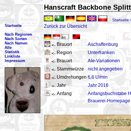
Hanscraft Backbone Splitt
Startseite
Startseite
Zurück zur Übersicht
Nach Regionen
Nach Sorten
Nach Namen
Brauort
Aschaffenburg
<-
Alle
Statistik
Region
Unterfranken
<-
Linkliste
Brauart
Ale-Variationen
Impressum
<-
Stammwürze
nicht angegeben
<-
Umdrehungen
6,6 U/min
<-
Jahr
Jahr 2016
<-
Anfang
Anfangsbuchstabe 
<-
Brauerei-Homepage