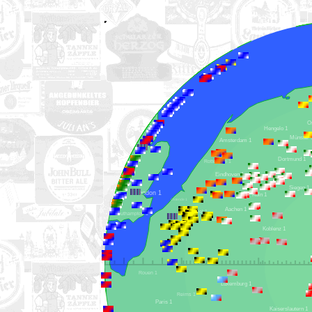
Hengelo 1
Müns
Amsterdam 1
Dortmund 1
Rotterdam 1
Eindhoven 1
Siegen 1
London 1
Köln 1
Ostende 1
Aachen 1
Brüssel 1
Southampton 1
Lüttich 1
Lille 1
Koblenz 1
Rouen 1
Luxemburg 1
Reims 1
Paris 1
Kaiserslautern 1