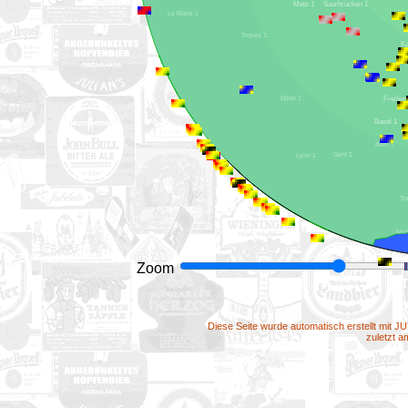
Saarbrücken 1
Metz 1
Le Mans 1
Troyes 1
Dijon 1
Basel 1
Bern 1
Genf 1
Lyon 1
Zoom
Diese Seite wurde automatisch erstellt mit J
zuletzt 