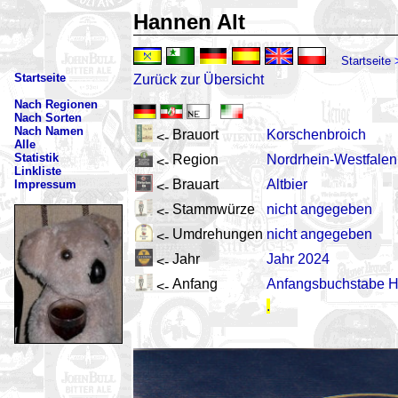
Hannen Alt
Startseite
Startseite
Zurück zur Übersicht
Nach Regionen
Nach Sorten
Nach Namen
Brauort
Korschenbroich
<-
Alle
Statistik
Region
Nordrhein-Westfalen
<-
Linkliste
Brauart
Altbier
Impressum
<-
Stammwürze
nicht angegeben
<-
Umdrehungen
nicht angegeben
<-
Jahr
Jahr 2024
<-
Anfang
Anfangsbuchstabe 
<-
.