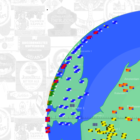
Newcastle 1
York 1
Liverpool 1
Birmingham 1
Rotterdam 1
Cardiff 1
London 1
Ostende 1
Southampton 1
Brüssel 1
Lille 1