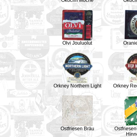
Okocim Mocne
Okoci
Olvi Jouluolut
Oranie
Orkney Northern Light
Orkney Re
Ostfriesen Bräu
Ostfriese
Hinn