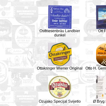
Ostfriesenbräu Landbier
Ott 
dunkel
Ottakringer Wiener Original
Otto H. Ger
Ozujsko Specijal Svijetlo
Ø Bryg 