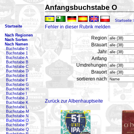
Anfangsbuchstabe O
Startseite
Startseite
Fehler in dieser Rubrik melden
Nach Regionen
Region
Nach Sorten
Nach Namen
Brauart
Buchstabe 0
Jahr
Buchstabe 1
Buchstabe A
Anfang
Buchstabe B
Umdrehungen
Buchstabe C
Buchstabe D
Brauort
Buchstabe E
sortieren nach
Buchstabe F
Buchstabe G
Buchstabe H
Buchstabe I
Buchstabe J
Zurück zur Albenhauptseite
Buchstabe K
Buchstabe L
Buchstabe M
Buchstabe N
Buchstabe O
Buchstabe P
Buchstabe Q
Buchstabe R